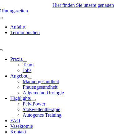
Skip
ir haben derzeit geöffnet!
Hier finden Sie unsere genauen
to
ffnungszeiten
content
Anfahrt
Termin buchen
Toggle
Navigation
Praxis
Team
Jobs
Angebot
Männergesundheit
Frauengesundheit
Allgemeine Urologie
Highlights
PelviPower
Stoßwellentherapie
Autogenes Training
FAQ
Vasektomie
Kontakt