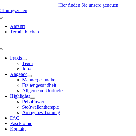
Skip
ir haben derzeit geschlossen!
Hier finden Sie unsere genauen
to
ffnungszeiten
content
Anfahrt
Termin buchen
Toggle
Navigation
Praxis
Team
Jobs
Angebot
Männergesundheit
Frauengesundheit
Allgemeine Urologie
Highlights
PelviPower
Stoßwellentherapie
Autogenes Training
FAQ
Vasektomie
Kontakt