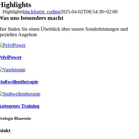
Highlights
Highlights
blackforest_coding
2025-04-02T08:54:38+02:00
Was uns besonders macht
ier finden Sie einen Überblick über unsere Sonderleistungen und
peziellen Angebote
PelviPower
Stoßwellentherapie
Autogenes Training
rologie Blasewitz
ntakt