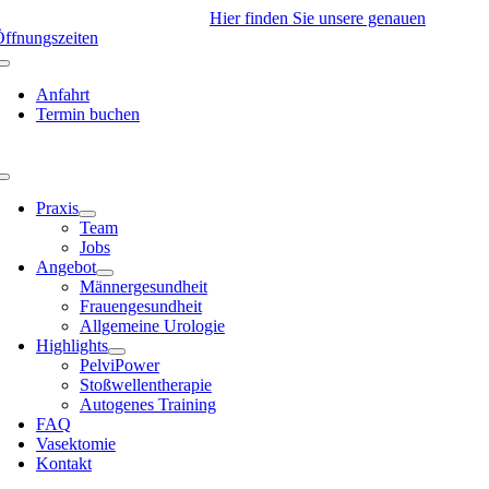
Skip
ir haben derzeit geschlossen!
Hier finden Sie unsere genauen
to
ffnungszeiten
content
Anfahrt
Termin buchen
Toggle
Navigation
Praxis
Team
Jobs
Angebot
Männergesundheit
Frauengesundheit
Allgemeine Urologie
Highlights
PelviPower
Stoßwellentherapie
Autogenes Training
FAQ
Vasektomie
Kontakt