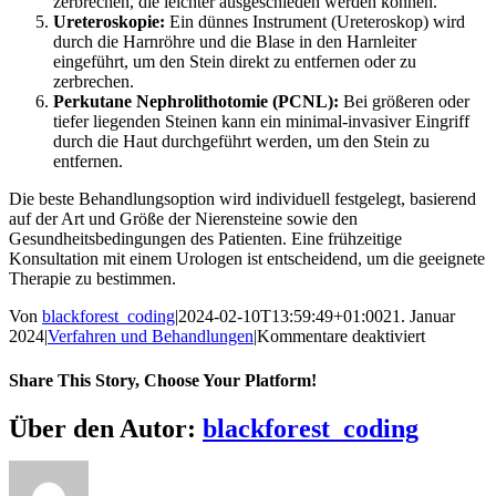
zerbrechen, die leichter ausgeschieden werden können.
Ureteroskopie:
Ein dünnes Instrument (Ureteroskop) wird
durch die Harnröhre und die Blase in den Harnleiter
eingeführt, um den Stein direkt zu entfernen oder zu
zerbrechen.
Perkutane Nephrolithotomie (PCNL):
Bei größeren oder
tiefer liegenden Steinen kann ein minimal-invasiver Eingriff
durch die Haut durchgeführt werden, um den Stein zu
entfernen.
Die beste Behandlungsoption wird individuell festgelegt, basierend
auf der Art und Größe der Nierensteine sowie den
Gesundheitsbedingungen des Patienten. Eine frühzeitige
Konsultation mit einem Urologen ist entscheidend, um die geeignete
Therapie zu bestimmen.
Von
blackforest_coding
|
2024-02-10T13:59:49+01:00
21. Januar
für
2024
|
Verfahren und Behandlungen
|
Kommentare deaktiviert
Welche
Optionen
Share This Story, Choose Your Platform!
gibt
es
Facebook
Twitter
Reddit
LinkedIn
WhatsApp
Telegram
Tumblr
Pinterest
Vk
Xing
E-
Über den Autor:
blackforest_coding
für
Mail
die
Behandlu
von